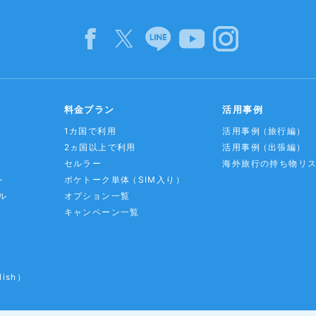
料金プラン
活用事例
1カ国で利用
活用事例
（旅行編）
2ヵ国以上で利用
活用事例
（出張編）
セルラー
海外旅行の持ち物リ
ト
ポケトーク単体
（SIM入り）
ル
オプション一覧
キャンペーン一覧
lish）