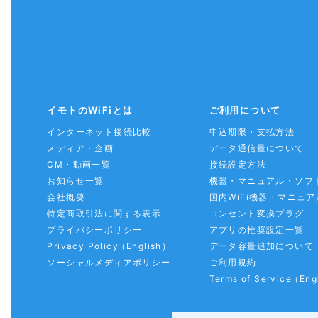
イモトのWiFiとは
ご利用について
インターネット接続比較
申込期限・支払方法
メディア・企画
データ通信量について
CM・動画一覧
接続設定方法
お知らせ一覧
機器・マニュアル・ソフ
会社概要
国内WiFi機器・マニュア
特定商取引法に関する表示
コンセント変換プラグ
プライバシーポリシー
アプリの推奨設定一覧
Privacy Policy
（English）
データ容量追加について
ソーシャルメディアポリシー
ご利用規約
Terms of Service
（Eng