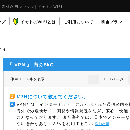
海外WiFiレンタル｜イモトのWiFi
ップ
イモトのWiFiとは
ご利用について
料金プラン
PN
『 VPN 』 内のFAQ
3件中 1 - 3 件を表示
≪
1 / 1ページ
VPNについて教えてください。
VPNとは、インターネット上に暗号化された通信経路
海外での危険サイト閲覧や情報漏洩を防ぎ、安心・快​
スとなっております。 また海外では、日本でメジャー
ない場合があり、VPNを利用するこ...
詳細表示