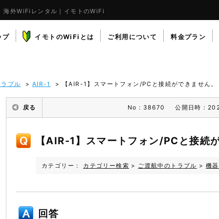
フォン/PCと接続ができません。
海外WiFiレンタル｜イモトのWiFi
ップ
イモトのWiFiとは
ご利用について
料金プラン
トラブル
>
AIR-1
>
【AIR-1】スマートフォン/PCと接続ができません。
戻る
No : 38670
公開日時 : 202
【AIR-1】スマートフォン/PCと接
カテゴリー :
カテゴリー検索
>
ご渡航中のトラブル
>
機器
回答