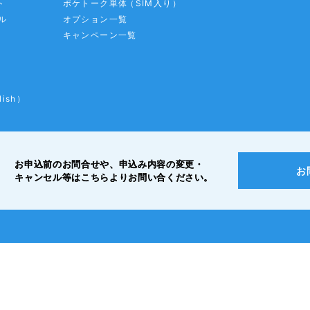
ト
ポケトーク単体
（SIM入り）
ル
オプション一覧
キャンペーン一覧
lish）
お申込前のお問合せや、申込み内容の変更・
お
キャンセル等は
こちらよりお問い合ください。