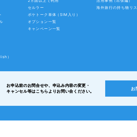
2ヵ国以上で利用
活用事例
（出張編）
セルラー
海外旅行の持ち物リ
ト
ポケトーク単体
（SIM入り）
ル
オプション一覧
キャンペーン一覧
lish）
お申込前のお問合せや、申込み内容の変更・
お
キャンセル等は
こちらよりお問い合ください。