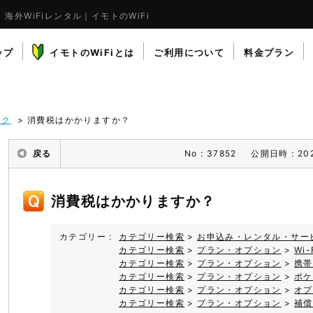
？
海外WiFiレンタル｜イモトのWiFi
ップ
イモトのWiFiとは
ご利用について
料金プラン
ーク
>
消費税はかかりますか？
戻る
No : 37852
公開日時 : 202
消費税はかかりますか？
カテゴリー :
カテゴリー検索
>
お申込み・レンタル・サー
カテゴリー検索
>
プラン・オプション
>
Wi
カテゴリー検索
>
プラン・オプション
>
携帯
カテゴリー検索
>
プラン・オプション
>
ポケ
カテゴリー検索
>
プラン・オプション
>
オプ
カテゴリー検索
>
プラン・オプション
>
補償